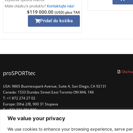
Máte otázku k produktu?
Kontaktujte nás!
$
119 000.00
(USD) plus TAX
Pridať do košíka
Obcho
proSPORTtec
USA: 9865 Businesspark Avenue, Suite A, San Diego, CA 92131
Canada: 1533 Dundas Street East Toronto ON M4L 1K6
T: +1 872 274 27 02
Europe: Dlhá 2/B, 900 31 Stupava
T: +421 221 201 500
E-mail:
info@prosporttec.com
We value your privacy
We use cookies to enhance your browsing experience, serve perso