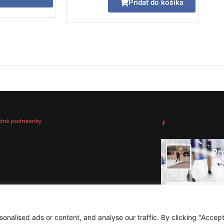
Pridať do košíka
dné podmienky
Pr
943 
Sledovať stránku
nalised ads or content, and analyse our traffic. By clicking "Accep