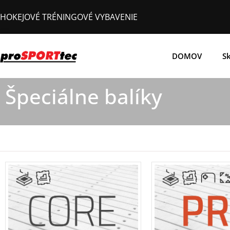
Preskočiť
HOKEJOVÉ TRÉNINGOVÉ VYBAVENIE
na
obsah
DOMOV
Sk
Špeciálne balíky