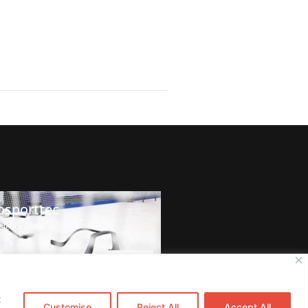
osporttec
sledovatelia
Zdieľať
t
Customise
Reject All
Accept All