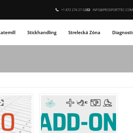
+1 872 274 27 02
INFO@PROSPORTTEC.COM
atemill
Stickhandling
Strelecká Zóna
Diagnosti