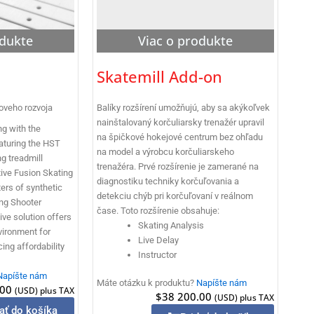
odukte
Viac o produkte
Skatemill Add-on
oveho rozvoja
Balíky rozšírení umožňujú, aby sa akýkoľvek
nainštalovaný korčuliarsky trenažér upravil
ng with the
na špičkové hokejové centrum bez ohľadu
aturing the HST
na model a výrobcu korčuliarskeho
g treadmill
trenažéra. Prvé rozšírenie je zamerané na
ive Fusion Skating
diagnostiku techniky korčuľovania a
ers of synthetic
detekciu chýb pri korčuľovaní v reálnom
ing Shooter
čase. Toto rozšírenie obsahuje:
ve solution offers
Skating Analysis
vironment for
Live Delay
cing affordability
Instructor
Napíšte nám
Máte otázku k produktu?
Napíšte nám
.00
(USD) plus TAX
$
38 200.00
(USD) plus TAX
ať do košíka