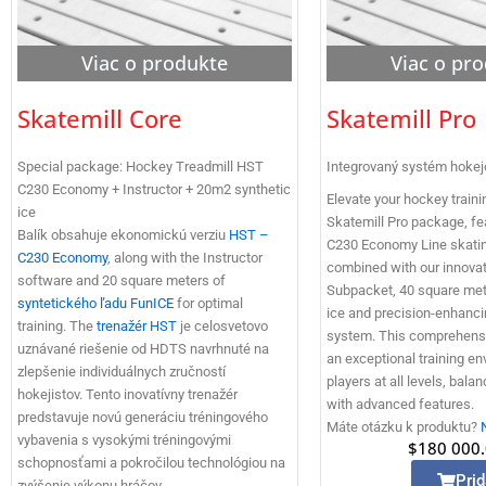
Viac o produkte
Viac o pr
Skatemill Core
Skatemill Pro
Special package: Hockey Treadmill HST
Integrovaný systém hokej
C230 Economy + Instructor + 20m2 synthetic
Elevate your hockey traini
ice
Skatemill Pro package, fe
Balík obsahuje ekonomickú verziu
HST –
C230 Economy Line skatin
C230 Economy
, along with the Instructor
combined with our innovat
software and 20 square meters of
Subpacket, 40 square met
syntetického ľadu FunICE
for optimal
ice and precision-enhanc
training. The
trenažér HST
je celosvetovo
system. This comprehensi
uznávané riešenie od HDTS navrhnuté na
an exceptional training en
zlepšenie individuálnych zručností
players at all levels, balan
hokejistov. Tento inovatívny trenažér
with advanced features.
predstavuje novú generáciu tréningového
Máte otázku k produktu?
vybavenia s vysokými tréningovými
$
180 000
schopnosťami a pokročilou technológiou na
Prid
zvýšenie výkonu hráčov.