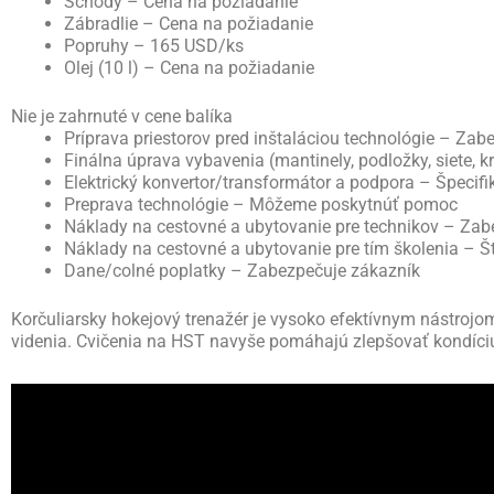
Schody – Cena na požiadanie
Zábradlie – Cena na požiadanie
Popruhy – 165 USD/ks
Olej (10 l) – Cena na požiadanie
Nie je zahrnuté v cene balíka
Príprava priestorov pred inštaláciou technológie – Zab
Finálna úprava vybavenia (mantinely, podložky, siete, 
Elektrický konvertor/transformátor a podpora – Špecif
Preprava technológie – Môžeme poskytnúť pomoc
Náklady na cestovné a ubytovanie pre technikov – Zab
Náklady na cestovné a ubytovanie pre tím školenia – Š
Dane/colné poplatky – Zabezpečuje zákazník
Korčuliarsky hokejový trenažér je vysoko efektívnym nástrojom 
videnia. Cvičenia na HST navyše pomáhajú zlepšovať kondíciu