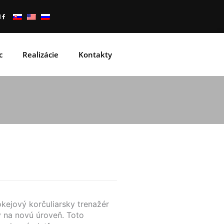
c
Realizácie
Kontakty
ejový korčuliarsky trenažér
 na novú úroveň. Toto