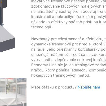
inovatívne tréningové riešenie ponúka k
zdokonaľovanie kľúčových hokejových zru
nenahraditeľný nástroj pre hráčov aj trén
konštrukcii a pokročilým funkciám posk
nákladovo efektívny spôsob prístupu k pr
technológii.
Navrhnutý pre všestrannosť a efektivitu, 
dynamické tréningové prostredie, ktoré
na ľade. Jeho priestranný korčuliarsky po
umožňujú hráčom sústrediť sa na zdokona
vytrvalosti a zlepšovanie celkovej korčul
Economy Line nie je len tréningové zariad
hráčov, ktorý ponúka jedinečnú kombinác
hokejových tréningových metód.
Máte otázku k produktu?
Napíšte nám