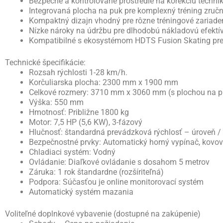
Bezpečné a kontrolované prostredie na korekciu techni
Integrovaná plocha na puk pre komplexný tréning zručn
Kompaktný dizajn vhodný pre rôzne tréningové zariade
Nízke nároky na údržbu pre dlhodobú nákladovú efektí
Kompatibilné s ekosystémom HDTS Fusion Skating pre 
Technické špecifikácie:
Rozsah rýchlosti 1-28 km/h.
Korčuliarska plocha: 2300 mm x 1900 mm
Celkové rozmery: 3710 mm x 3060 mm (s plochou na p
Výška: 550 mm
Hmotnosť: Približne 1800 kg
Motor: 7,5 HP (5,6 KW), 3-fázový
Hlučnosť: štandardná prevádzková rýchlosť – úroveň /
Bezpečnostné prvky: Automatický horný vypínač, kovov
Chladiaci systém: Vodný
Ovládanie: Diaľkové ovládanie s dosahom 5 metrov
Záruka: 1 rok štandardne (rozšíriteľná)
Podpora: Súčasťou je online monitorovací systém
Automatický systém mazania
Voliteľné doplnkové vybavenie (dostupné na zakúpenie)