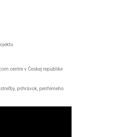
rojektu
om centre v Českej republike
treľby, prihrávok, periférneho