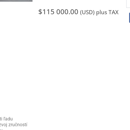
m
H
$
115 000.00
(USD) plus TAX
C
E
Li
i ľadu
zvoj zručností