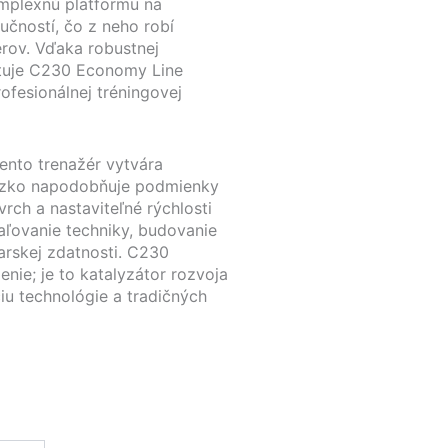
omplexnú platformu na
čností, čo z neho robí
erov. Vďaka robustnej
ytuje C230 Economy Line
ofesionálnej tréningovej
tento trenažér vytvára
 úzko napodobňuje podmienky
vrch a nastaviteľné rýchlosti
ľovanie techniky, budovanie
iarskej zdatnosti. C230
enie; je to katalyzátor rozvoja
iu technológie a tradičných