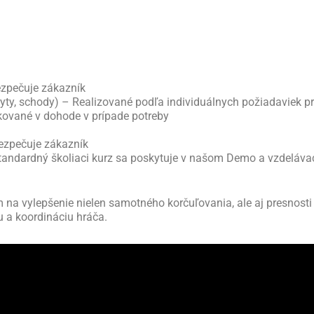
ezpečuje zákazník
kryty, schody) – Realizované podľa individuálnych požiadaviek p
ikované v dohode v prípade potreby
ezpečuje zákazník
tandardný školiaci kurz sa poskytuje v našom Demo a vzdelávac
na vylepšenie nielen samotného korčuľovania, ale aj presnosti s
 a koordináciu hráča.