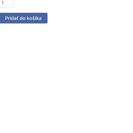
nožstvo
ST
230
Pridať do košíka
conomy
ne