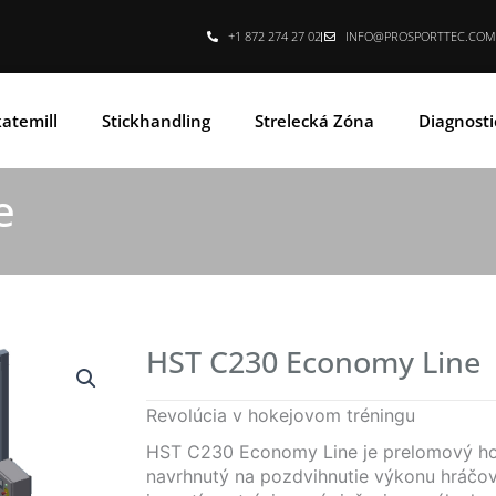
+1 872 274 27 02
INFO@PROSPORTTEC.COM
atemill
Stickhandling
Strelecká Zóna
Diagnosti
e
HST C230 Economy Line
Revolúcia v hokejovom tréningu
HST C230 Economy Line je prelomový hok
navrhnutý na pozdvihnutie výkonu hráčov