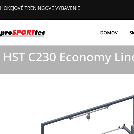
Preskočiť
HOKEJOVÉ TRÉNINGOVÉ VYBAVENIE
na
obsah
DOMOV
Sk
HST C230 Economy Lin