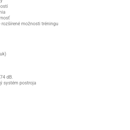
ky
ostí
nia
vnosť
rozšírené možnosti tréningu
uk)
 74 dB.
ý systém postroja