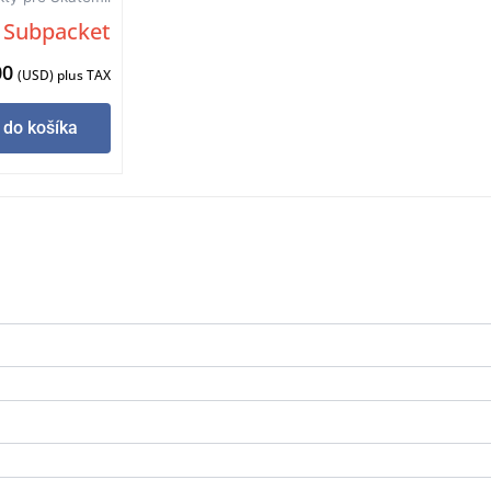
g Subpacket
00
(USD) plus TAX
 do košíka