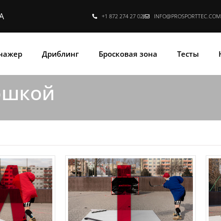
А
+1 872 274 27 02
INFO@PROSPORTTEC.COM
нажер
Дриблинг
Бросковая зона
Тесты
юшкой