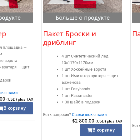
родукте
Больше о продукте
ер
Пакет Броски и
П
дриблинг
ая площадка —
м
4 шт Синтетический лед —
ые ворота
10x1170x1170мм
 вратаря — щит
1 шт Хоккейные ворота
1 шт Имитатор вратаря — щит
одарок
Баженова
1 шт Easyhands
сь с нами
1 шт Passmaster
.00
(USD) plus TAX
+ 30 шайб в подарок
В корзину
Есть вопросы?
Свяжитесь с нами
$
2 800.00
(USD) plus TAX
Ест
В корзину