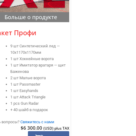
Больше о продукте
акет Профи
9 шт Синтетический лед —
10x1170x1170мм
1 шт Хоккейные ворота
1 шт Имитатор вратаря — щит
Баженова
2 шт Малые ворота
1 шт Passmaster
1 шт Easyhands
1 шт Attack Triangle
1 pcs Gun Radar
+ 40 шайб в подарок
ь вопросы?
Свяжитесь с нами
$
6 300.00
(USD) plus TAX