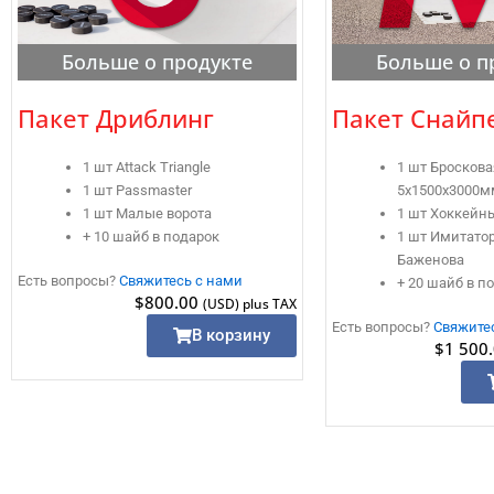
Больше о продукте
Больше о п
Пакет Дриблинг
Пакет Снайп
1 шт Attack Triangle
1 шт Бросков
1 шт Passmaster
5x1500x3000м
1 шт Малые ворота
1 шт Хоккейн
+ 10 шайб в подарок
1 шт Имитатор
Баженова
Есть вопросы?
Свяжитесь с нами
+ 20 шайб в п
$
800.00
(USD) plus TAX
Есть вопросы?
Свяжите
В корзину
$
1 500